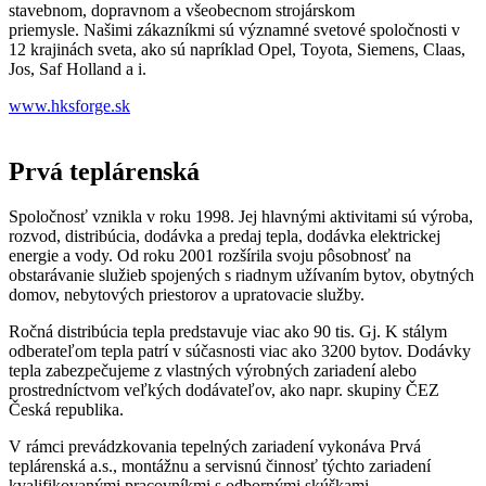
stavebnom, dopravnom a všeobecnom strojárskom
priemysle. Našimi zákazníkmi sú významné svetové spoločnosti v
12 krajinách sveta, ako sú napríklad Opel, Toyota, Siemens, Claas,
Jos, Saf Holland a i.
www.hksforge.sk
Prvá teplárenská
Spoločnosť vznikla v roku 1998. Jej hlavnými aktivitami sú výroba,
rozvod, distribúcia, dodávka a predaj tepla, dodávka elektrickej
energie a vody. Od roku 2001 rozšírila svoju pôsobnosť na
obstarávanie služieb spojených s riadnym užívaním bytov, obytných
domov, nebytových priestorov a upratovacie služby.
Ročná distribúcia tepla predstavuje viac ako 90 tis. Gj. K stálym
odberateľom tepla patrí v súčasnosti viac ako 3200 bytov. Dodávky
tepla zabezpečujeme z vlastných výrobných zariadení alebo
prostredníctvom veľkých dodávateľov, ako napr. skupiny ČEZ
Česká republika.
V rámci prevádzkovania tepelných zariadení vykonáva Prvá
teplárenská a.s., montážnu a servisnú činnosť týchto zariadení
kvalifikovanými pracovníkmi s odbornými skúškami.