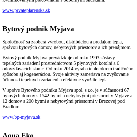
www.prvateplarenska.sk
Bytový podnik Myjava
Spoločnosť sa zaoberá výrobou, distribúciou a predajom tepla,
správou bytových domov, nebytových priestorov a ich prenájmom.
Bytový podnik Myjava prevádzkuje od roku 1993 sústavy
tepelných zariadení prostredníctvom 5 plynových kotolní a 6
odovzdávacích staníc. Od roku 2014 vyrába teplo okrem tradičného
spôsobu aj kogeneráciou. Svoje aktivity zameriava na zvyšovanie
účinnosti tepelných zariadení a efektívne využitie tepla.
V správe Bytového podniku Myjava spol. s r.o. je v súčasnosti 67
bytových domov s 1542 bytmi a nebytovými priestormi v Myjave a
12 domov s 200 bytmi a nebytovými priestormi v Brezovej pod
Bradlom.
www.bp-myjava.sk
Aqua Eko