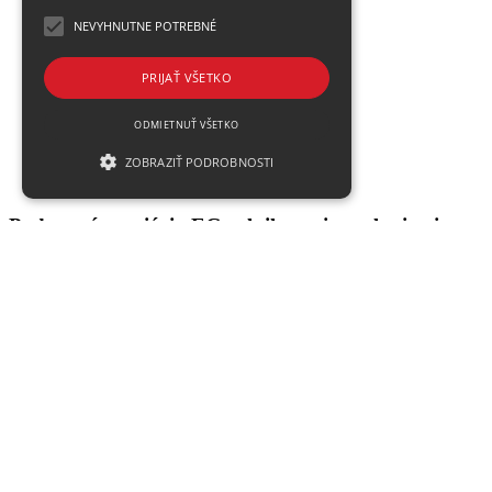
NEVYHNUTNE POTREBNÉ
PRIJAŤ VŠETKO
ODMIETNUŤ VŠETKO
ZOBRAZIŤ PODROBNOSTI
Podporná asociácia EG splnila svoje poslanie aj v
tomto roku
Zdielať
Podporná asociácia EG v roku 2021 podporila 31
spolupracovníkov a ich rodiny celkovou sumou 12
432 eur.