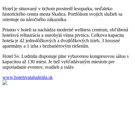
Hotel je situovaný v tichom prostredí lesoparku, neďaleko
historického centra mesta Skalica. Portfóliom svojich služieb sa
orientuje na náročného zákazníka.
Priamo v hoteli sa nachádza moderné wellness centrum, obľúbená
hotelová reštaurácia a starobylá vínna pivnica. Celkova kapacita
hotela je 42 jednolôžkových a dvojlôžkových izieb, 3 luxusné
apartmány a 1 izba s bezbariérovým riešením.
Hotel Sv. Ludmila disponuje plne vybavenou kongresovou sálou s
kapacitou až 130 miest. Je tiež vyhľadávaným miestom pre
usporiadanie eventov, svadieb a osláv.
www.hotelsvataludmila.sk