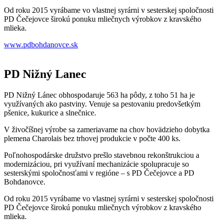
Od roku 2015 vyrábame vo vlastnej syrárni v sesterskej spoločnosti
PD Čečejovce širokú ponuku mliečnych výrobkov z kravského
mlieka.
www.pdbohdanovce.sk
PD Nižný Lanec
PD Nižný Lánec obhospodaruje 563 ha pôdy, z toho 51 ha je
využívaných ako pastviny. Venuje sa pestovaniu predovšetkým
pšenice, kukurice a slnečnice.
V živočíšnej výrobe sa zameriavame na chov hovädzieho dobytka
plemena Charolais bez trhovej produkcie v počte 400 ks.
Poľnohospodárske družstvo prešlo stavebnou rekonštrukciou a
modernizáciou, pri využívaní mechanizácie spolupracuje so
sesterskými spoločnosťami v regióne – s PD Čečejovce a PD
Bohdanovce.
Od roku 2015 vyrábame vo vlastnej syrárni v sesterskej spoločnosti
PD Čečejovce širokú ponuku mliečnych výrobkov z kravského
mlieka.