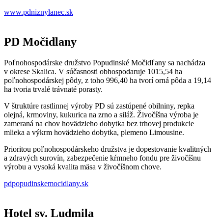
www.pdniznylanec.sk
PD Močidlany
Poľnohospodárske družstvo Popudinské Močidľany sa nachádza
v okrese Skalica. V súčasnosti obhospodaruje 1015,54 ha
poľnohospodárskej pôdy, z toho 996,40 ha tvorí orná pôda a 19,14
ha tvoria trvalé trávnaté porasty.
V štruktúre rastlinnej výroby PD sú zastúpené obilniny, repka
olejná, krmoviny, kukurica na zrno a siláž. Živočíšna výroba je
zameraná na chov hovädzieho dobytka bez trhovej produkcie
mlieka a výkrm hovädzieho dobytka, plemeno Limousine.
Prioritou poľnohospodárskeho družstva je dopestovanie kvalitných
a zdravých surovín, zabezpečenie kŕmneho fondu pre živočíšnu
výrobu a vysoká kvalita mäsa v živočíšnom chove.
pdpopudinskemocidlany.sk
Hotel sv. Ludmila