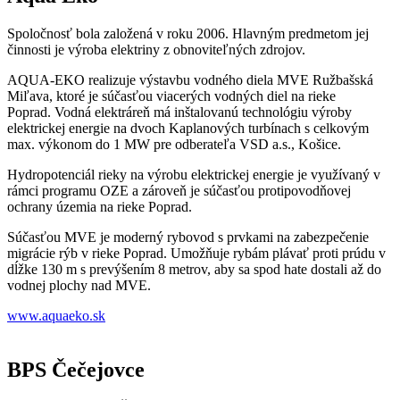
Spoločnosť bola založená v roku 2006. Hlavným predmetom jej
činnosti je výroba elektriny z obnoviteľných zdrojov.
AQUA-EKO realizuje výstavbu vodného diela MVE Ružbašská
Miľava, ktoré je súčasťou viacerých vodných diel na rieke
Poprad. Vodná elektráreň má inštalovanú technológiu výroby
elektrickej energie na dvoch Kaplanových turbínach s celkovým
max. výkonom do 1 MW pre odberateľa VSD a.s., Košice.
Hydropotenciál rieky na výrobu elektrickej energie je využívaný v
rámci programu OZE a zároveň je súčasťou protipovodňovej
ochrany územia na rieke Poprad.
Súčasťou MVE je moderný rybovod s prvkami na zabezpečenie
migrácie rýb v rieke Poprad. Umožňuje rybám plávať proti prúdu v
dĺžke 130 m s prevýšením 8 metrov, aby sa spod hate dostali až do
vodnej plochy nad MVE.
www.aquaeko.sk
BPS Čečejovce