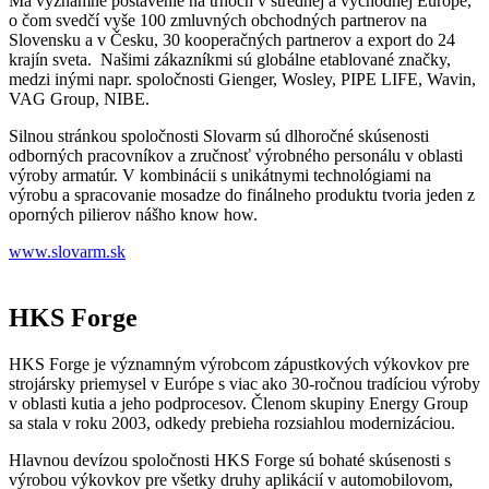
Má významné postavenie na trhoch v strednej a východnej Európe,
o čom svedčí vyše 100 zmluvných obchodných partnerov na
Slovensku a v Česku, 30 kooperačných partnerov a export do 24
krajín sveta. Našimi zákazníkmi sú globálne etablované značky,
medzi inými napr. spoločnosti Gienger, Wosley, PIPE LIFE, Wavin,
VAG Group, NIBE.
Silnou stránkou spoločnosti Slovarm sú dlhoročné skúsenosti
odborných pracovníkov a zručnosť výrobného personálu v oblasti
výroby armatúr. V kombinácii s unikátnymi technológiami na
výrobu a spracovanie mosadze do finálneho produktu tvoria jeden z
oporných pilierov nášho know how.
www.slovarm.sk
HKS Forge
HKS Forge je významným výrobcom zápustkových výkovkov pre
strojársky priemysel v Európe s viac ako 30-ročnou tradíciou výroby
v oblasti kutia a jeho podprocesov. Členom skupiny Energy Group
sa stala v roku 2003, odkedy prebieha rozsiahlou modernizáciou.
Hlavnou devízou spoločnosti HKS Forge sú bohaté skúsenosti s
výrobou výkovkov pre všetky druhy aplikácií v automobilovom,