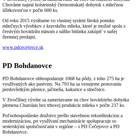
Chováme najmä holsteinský čiernostrakatý dobytok s mliečnou
úžitkovosťou v počte 600 ks.
Od roku 2015 vyrábame vo vlastnej syrárni širokú ponuku
mliečnych výrobkov z kravského mlieka, ktoré je možné spolu s
čerstvým hovädzím mäsom z nášho bitúnku zakúpiť v našej
firemnej predajni.
www.pdcecejovce.sk
PD Bohdanovce
PD Bohdanovce obhospodaruje 1068 ha pôdy, z toho 275 ha je
využívaných ako pastviny. Na 793 ha sa venujeme pestovaniu
predovšetkým pšenice, jačmeňa, kukurice a slnečnice.
V živočíšnej výrobe sa zameriavame na chov hovädzieho dobytka
plemena Charolais bez trhovej produkcie mlieka v počte 237 ks.
Poľnohospodárske družstvo prešlo stavebnou rekonštrukciou a
modernizáciou, pri využívaní mechanizácie spolupracuje so
sesterskými spoločnosťami v regióne – s PD Čečejovce a PD
Bohdanovce.