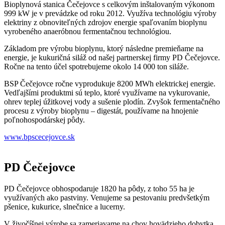
Bioplynová stanica Čečejovce s celkovým inštalovaným výkonom
999 kW je v prevádzke od roku 2012. Využíva technológiu výroby
elektriny z obnoviteľných zdrojov energie spaľovaním bioplynu
vyrobeného anaeróbnou fermentačnou technológiou.
Základom pre výrobu bioplynu, ktorý následne premieňame na
energie, je kukuričná siláž od našej partnerskej firmy PD Čečejovce.
Ročne na tento účel spotrebujeme okolo 14 000 ton siláže.
BSP Čečejovce ročne vyprodukuje 8200 MWh elektrickej energie.
Vedľajšími produktmi sú teplo, ktoré využívame na vykurovanie,
ohrev teplej úžitkovej vody a sušenie plodín. Zvyšok fermentačného
procesu z výroby bioplynu – digestát, používame na hnojenie
poľnohospodárskej pôdy.
www.bpscecejovce.sk
PD Čečejovce
PD Čečejovce obhospodaruje 1820 ha pôdy, z toho 55 ha je
využívaných ako pastviny. Venujeme sa pestovaniu predvšetkým
pšenice, kukurice, slnečnice a lucerny.
V živočíšnej výrobe sa zameriavame na chov hovädzieho dobytka.